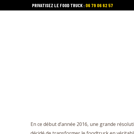
PRIVATISEZ LE FOOD TRUCK :
06 79 06 62 57
HOME
CARTE
En ce début d’année 2016, une grande résoluti
décidé de transformer le foodtruck en véritab