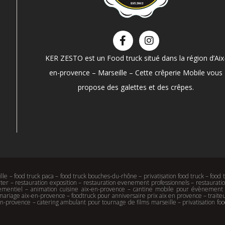
KER ZESTO est un Food truck situé dans la région d’Aix
en-provence – Marseille – Cette crêperie Mobile vous
propose des galettes et des crêpes.
lle – food truck paca – food truck bouches-du-rhône – privatisation food truck – foo
ter – restauration exposition – restauration evenement professionnels – restauration
énementiel – animation cuisine aix-en-provence – cantine mobile pour évènement s
riage aix-en-provence – foodtruck pour anniversaire prix aix en provence – traiteu
en-provence – catering ambulant pour tournage de films marseille – privatisation fo