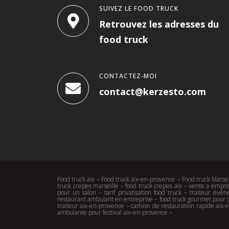
SUIVEZ LE FOOD TRUCK
Retrouvez les adresses du
food truck
CONTACTEZ-MOI
contact@kerzesto.com
Food truck aix – Food truck aix-en-provence – Food truck Marsei
truck crepes marseille – food truck crepes aix – vente a empor
pour un salon – tarif privatisation food truck – traiteur év
restaurant ambulant en entreprise – food truck gourmet pour ma
traiteur aix-en-provence – camion de restauration rapide aix-
ambulante pour festival aix-en-provence –