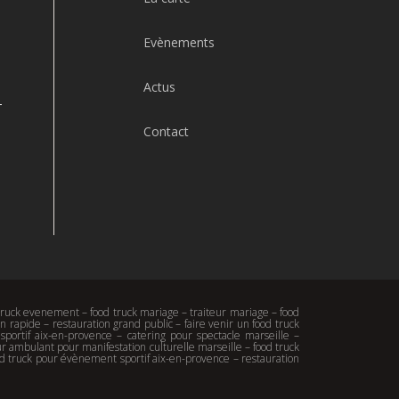
Evènements
Actus
-
Contact
d truck evenement – food truck mariage – traiteur mariage – food
 rapide – restauration grand public – faire venir un food truck
portif aix-en-provence – catering pour spectacle marseille –
r ambulant pour manifestation culturelle marseille – food truck
od truck pour évènement sportif aix-en-provence – restauration